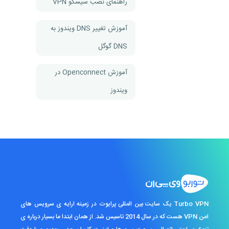
راهنمای نصب سیسکو VPN
آموزش تغییر DNS ویندوز به
DNS گوگل
آموزش Openconnect در
ویندوز
Turbo VPN یک سایت بین المللی پرایوت در زمینه ارایه ی سرویس های
امن VPN هست که در سال 2014 تاسیس شد. از همان ابتدا ما بسیار درباره ی